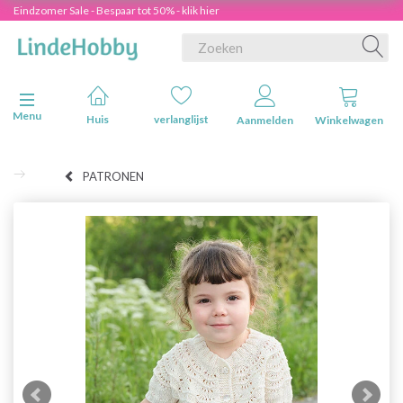
Eindzomer Sale - Bespaar tot 50% - klik hier
Navigatie in-/uitschakelen
Menu
Huis
verlanglijst
Aanmelden
Winkelwagen
PATRONEN