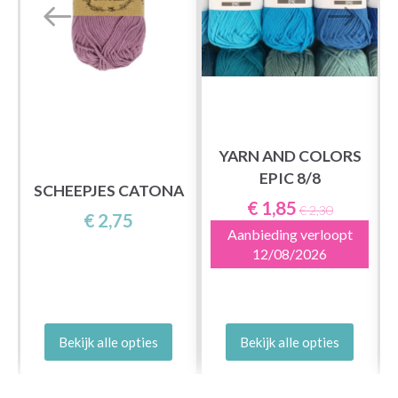
YARN AND COLORS
EPIC 8/8
SCHEEPJES CATONA
€ 1,85
€ 2,30
€ 2,75
Aanbieding verloopt
12/08/2026
Bekijk alle opties
Bekijk alle opties