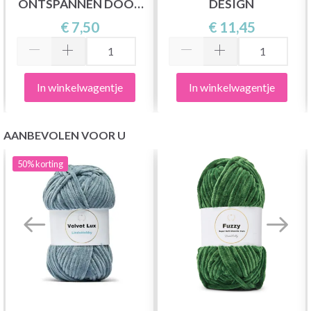
ONTSPANNEN DOOR
DESIGN
DROPS DESIGN
€ 7,50
€ 11,45
In winkelwagentje
In winkelwagentje
AANBEVOLEN VOOR U
50%
korting