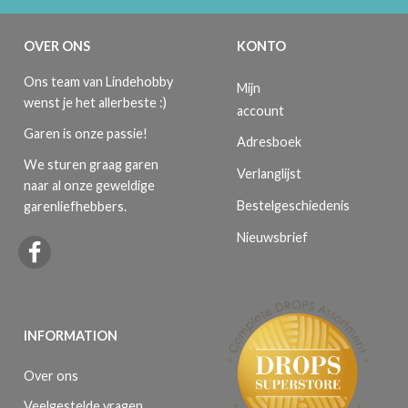
OVER ONS
KONTO
Ons team van Lindehobby
Mijn
wenst je het allerbeste :)
account
Garen is onze passie!
Adresboek
We sturen graag garen
Verlanglijst
naar al onze geweldige
Bestelgeschiedenis
garenliefhebbers.
Nieuwsbrief
INFORMATION
Over ons
Veelgestelde vragen