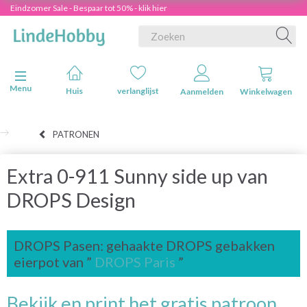
Eindzomer Sale - Bespaar tot 50% - klik hier
Navigatie in-/uitschakelen
Menu
Huis
verlanglijst
Aanmelden
Winkelwagen
PATRONEN
Extra 0-911 Sunny side up van
DROPS Design
DROPS Pasen: gehaakte DROPS gebakken
eierpot van ”
DROPS Paris
”
Bekijk en print het gratis patroon