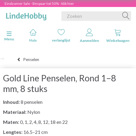
Eindzomer Sale - Bespaar tot 50% - klik hier
Navigatie in-/uitschakelen
Menu
Huis
verlanglijst
Aanmelden
Winkelwagen
Penselen
Gold Line Penselen, Rond 1–8
mm, 8 stuks
Inhoud:
8 penselen
Materiaal:
Nylon
Maten:
0, 1, 2, 4, 8, 12, 18 en 22
Lengtes:
16.5–21 cm