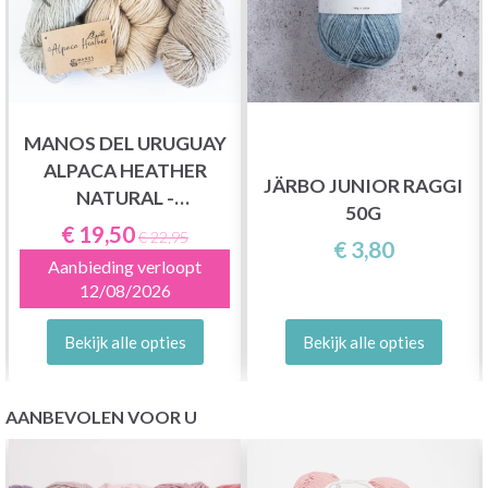
MANOS DEL URUGUAY
ALPACA HEATHER
JÄRBO JUNIOR RAGGI
NATURAL -
50G
ONGEKLEURD
€ 19,50
€ 22,95
€ 3,80
Aanbieding verloopt
12/08/2026
Bekijk alle opties
Bekijk alle opties
AANBEVOLEN VOOR U