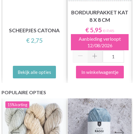
BORDUURPAKKET KAT
8 X 8 CM
€ 5,95
SCHEEPJES CATONA
€ 7,45
Aanbieding verloopt
€ 2,75
12/08/2026
In winkelwagentje
Bekijk alle opties
POPULAIRE OPTIES
15%
korting