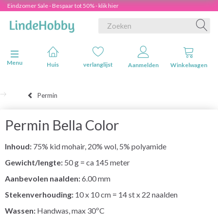
Eindzomer Sale - Bespaar tot 50% - klik hier
Navigatie in-/uitschakelen
Menu
Huis
verlanglijst
Aanmelden
Winkelwagen
Permin
Permin Bella Color
Inhoud:
75% kid mohair, 20% wol, 5% polyamide
Gewicht/lengte:
50 g = ca 145 meter
Aanbevolen naalden:
6.00 mm
Stekenverhouding:
10 x 10 cm = 14 st x 22 naalden
Wassen:
Handwas, max 30ºC