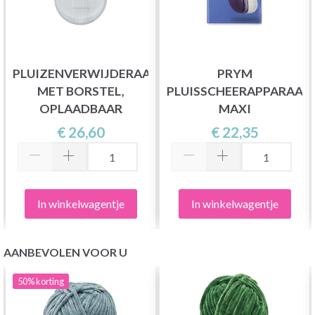
PLUIZENVERWIJDERAAR
PRYM
MET BORSTEL,
PLUISSCHEERAPPARAAT
OPLAADBAAR
MAXI
€ 26,60
€ 22,35
In winkelwagentje
In winkelwagentje
AANBEVOLEN VOOR U
50%
korting