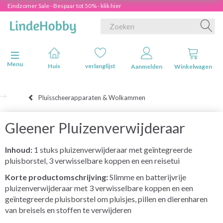
Eindzomer Sale - Bespaar tot 50% - klik hier
Navigatie in-/uitschakelen
Menu
Huis
verlanglijst
Aanmelden
Winkelwagen
Pluisscheerapparaten & Wolkammen
Gleener Pluizenverwijderaar
Inhoud:
1 stuks pluizenverwijderaar met geïntegreerde
pluisborstel, 3 verwisselbare koppen en een reisetui
Korte productomschrijving:
Slimme en batterijvrije
pluizenverwijderaar met 3 verwisselbare koppen en een
geïntegreerde pluisborstel om pluisjes, pillen en dierenharen
van breisels en stoffen te verwijderen