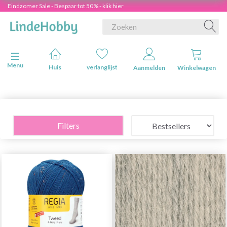
Eindzomer Sale - Bespaar tot 50% - klik hier
Navigatie in-/uitschakelen
Menu
Huis
verlanglijst
Aanmelden
Winkelwagen
Filters