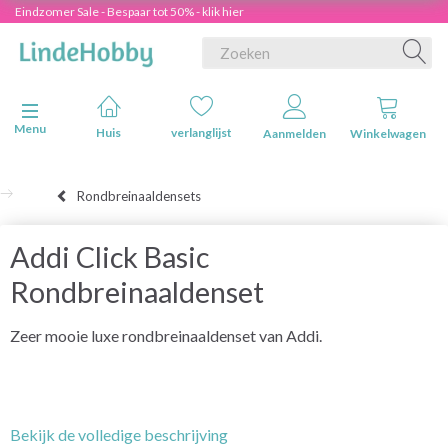
Eindzomer Sale - Bespaar tot 50% - klik hier
Navigatie in-/uitschakelen
Menu
Huis
verlanglijst
Aanmelden
Winkelwagen
Rondbreinaaldensets
Addi Click Basic
Rondbreinaaldenset
Zeer mooie luxe rondbreinaaldenset van Addi.
Bekijk de volledige beschrijving