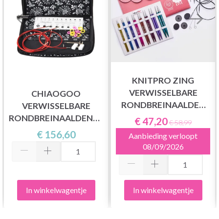
KNITPRO ZING
VERWISSELBARE
CHIAOGOO
RONDBREINAALDEN
VERWISSELBARE
SET DELUXE
RONDBREINAALDENSET
€ 47,20
€ 58,99
TWIST RED LACE,
€ 156,60
Aanbieding verloopt
SMALL, 13 CM
08/09/2026
In winkelwagentje
In winkelwagentje