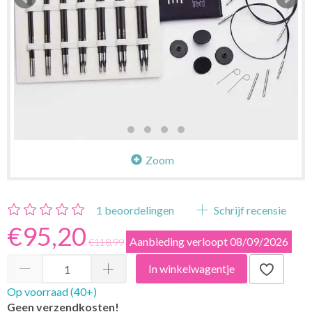
Zoom
1
beoordelingen
Schrijf recensie
€95,20
Aanbieding verloopt 08/09/2026
€118,99
In winkelwagentje
Op voorraad (40+)
Geen verzendkosten!