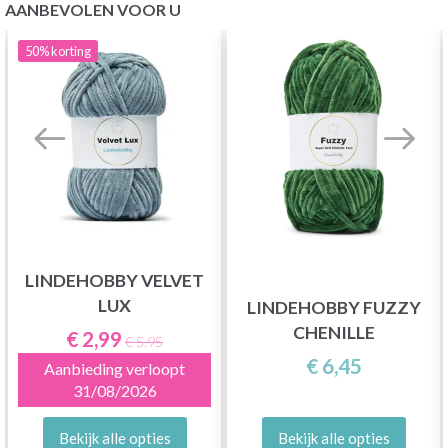
AANBEVOLEN VOOR U
50%
korting
LINDEHOBBY VELVET
LUX
LINDEHOBBY FUZZY
CHENILLE
€ 2,99
€ 5,95
€ 6,45
Aanbieding verloopt
31/08/2026
Bekijk alle opties
Bekijk alle opties