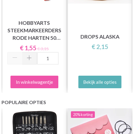
HOBBYARTS
STEEKMARKEERDERS
DROPS ALASKA
RODE HARTEN 50
STUKS
€ 2,15
€ 1,55
€ 3,15
In winkelwagentje
Bekijk alle opties
POPULAIRE OPTIES
20%
korting