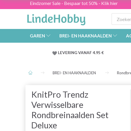
Eindzomer Sale - Bespaar tot 50% - Klik hier
GAREN
BREI- EN HAAKNAALDEN
A
LEVERING VANAF 4.95 €
BREI- EN HAAKNAALDEN
Rondbre
KnitPro Trendz
Verwisselbare
Rondbreinaalden Set
Deluxe