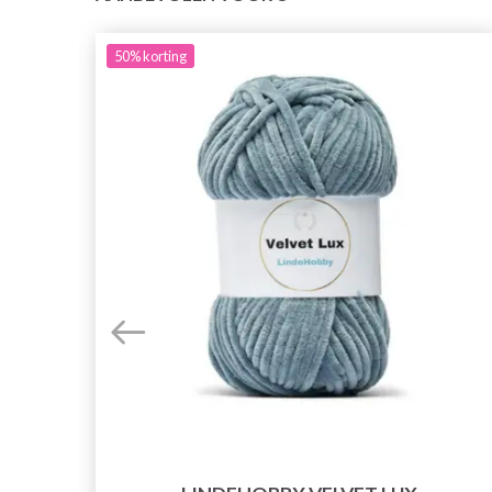
50%
korting