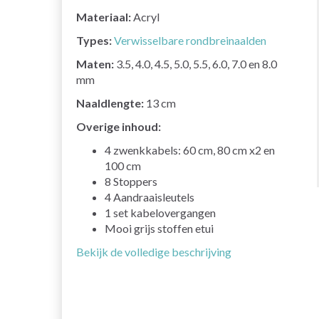
Materiaal:
Acryl
Types:
Verwisselbare rondbreinaalden
Maten:
3.5, 4.0, 4.5, 5.0, 5.5, 6.0, 7.0 en 8.0
mm
Naaldlengte:
13 cm
Overige inhoud:
4 zwenkkabels: 60 cm, 80 cm x2 en
100 cm
8 Stoppers
4 Aandraaisleutels
1 set kabelovergangen
Mooi grijs stoffen etui
Bekijk de volledige beschrijving