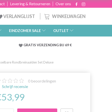
act
Levering & Retourneren
Over ons
WINKELWAGEN
VERLANGLIJST
EINDZOMER SALE
OUTLET
GRATIS
VERZENDING BIJ 69 €
sselbare Rondbreinaalden Set Deluxe
0
beoordelingen
Schrijf recensie
€53,99