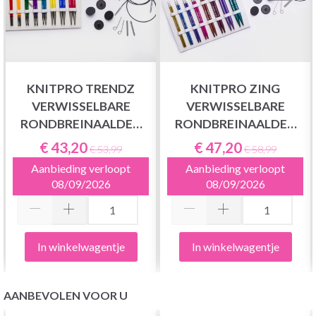
KNITPRO TRENDZ
KNITPRO ZING
VERWISSELBARE
VERWISSELBARE
RONDBREINAALDEN
RONDBREINAALDEN
SET DELUXE
SET DELUXE
€ 43,20
€ 47,20
€ 53,99
€ 58,99
Aanbieding verloopt
Aanbieding verloopt
08/09/2026
08/09/2026
In winkelwagentje
In winkelwagentje
AANBEVOLEN VOOR U