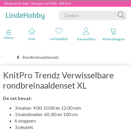
Eindzomer Sale - Bespaar tot 50% - klik hier
Navigatie in-/uitschakelen
Menu
Huis
verlanglijst
Aanmelden
Winkelwagen
Rondbreinaaldensets
KnitPro Trendz Verwisselbare
rondbreinaaldenset XL
De set bevat:
3 maten: 9.00, 10.00 en 12.00 mm
3 kabelmaten: 60, 80 en 100 cm
6 stoppers
3 sleutels