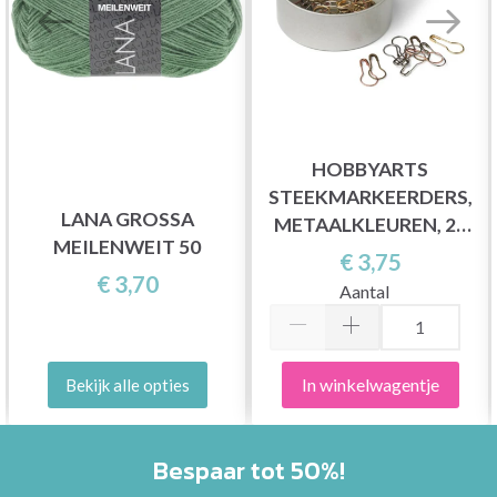
HOBBYARTS
STEEKMARKEERDERS,
LANA GROSSA
METAALKLEUREN, 25
MEILENWEIT 50
ST.
€ 3,75
€ 3,70
Aantal
In winkelwagentje
Bekijk alle opties
Bespaar tot 50%!