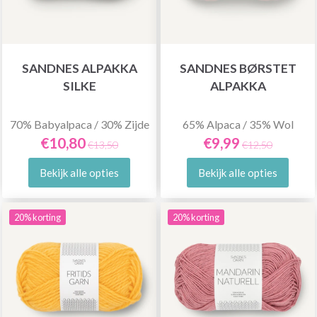
SANDNES ALPAKKA
SANDNES BØRSTET
SILKE
ALPAKKA
70% Babyalpaca / 30% Zijde
65% Alpaca / 35% Wol
€10,80
€9,99
€13,50
€12,50
Bekijk alle opties
Bekijk alle opties
20% korting
20% korting