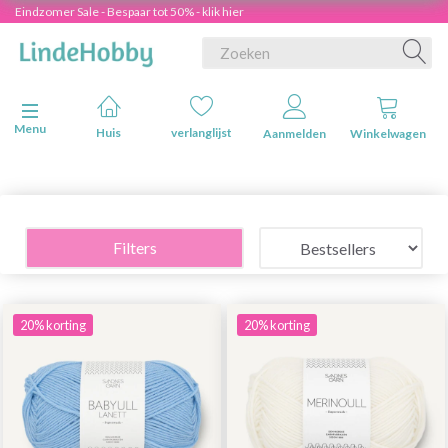
Eindzomer Sale - Bespaar tot 50% - klik hier
Navigatie in-/uitschakelen
Menu
Huis
verlanglijst
Aanmelden
Winkelwagen
Filters
20% korting
20% korting