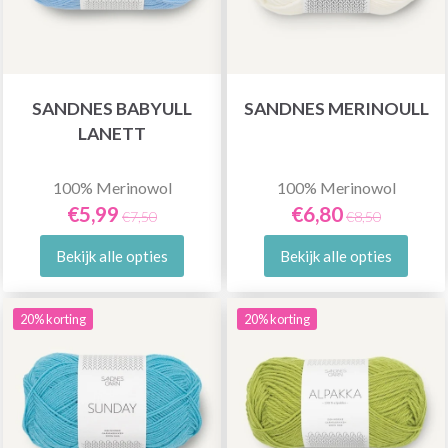
SANDNES BABYULL
SANDNES MERINOULL
LANETT
100% Merinowol
100% Merinowol
€5,99
€6,80
€7,50
€8,50
Bekijk alle opties
Bekijk alle opties
20% korting
20% korting