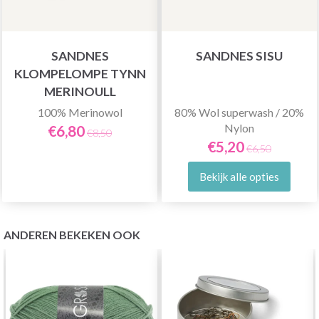
SANDNES
SANDNES SISU
KLOMPELOMPE TYNN
MERINOULL
100% Merinowol
80% Wol superwash / 20%
Nylon
€6,80
€8,50
€5,20
€6,50
Bekijk alle opties
ANDEREN BEKEKEN OOK