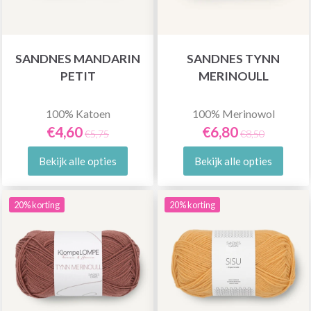
SANDNES MANDARIN
SANDNES TYNN
PETIT
MERINOULL
100% Katoen
100% Merinowol
€4,60
€6,80
€5,75
€8,50
Bekijk alle opties
Bekijk alle opties
20% korting
20% korting