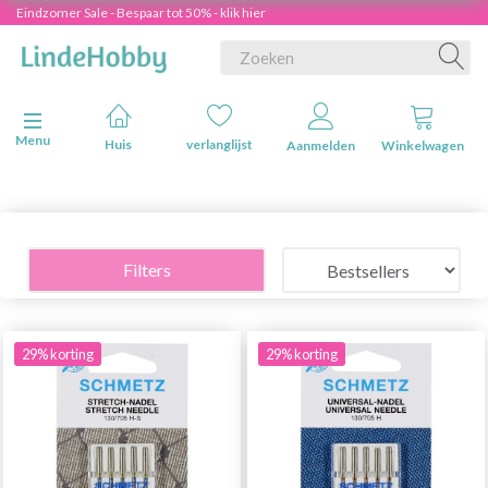
Eindzomer Sale - Bespaar tot 50% - klik hier
Navigatie in-/uitschakelen
Menu
Huis
verlanglijst
Aanmelden
Winkelwagen
Filters
29% korting
29% korting