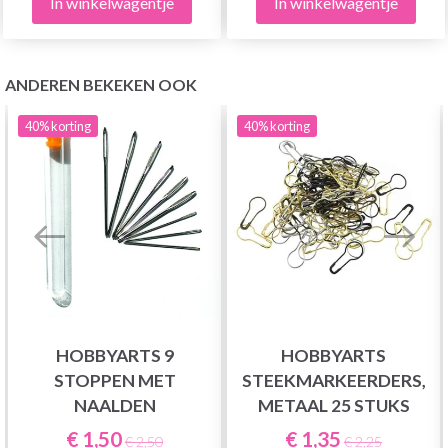
In winkelwagentje
In winkelwagentje
ANDEREN BEKEKEN OOK
40%
korting
40%
korting
HOBBYARTS 9
HOBBYARTS
STOPPEN MET
STEEKMARKEERDERS,
NAALDEN
METAAL 25 STUKS
€ 1,50
€ 1,35
€ 2,50
€ 2,25