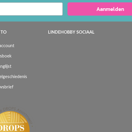
Aanmelden
TO
LINDEHOBBY SOCIAAL
 account
sboek
nglijst
elgeschiedenis
wsbrief