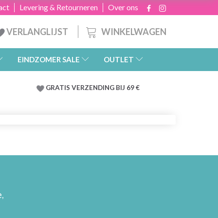
act
Levering & Retourneren
Over ons
WINKELWAGEN
VERLANGLIJST
EINDZOMER SALE
OUTLET
GRATIS
VERZENDING BIJ 69 €
,