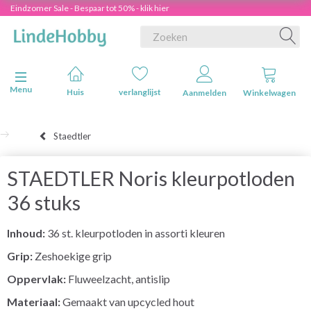
Eindzomer Sale - Bespaar tot 50% - klik hier
Navigatie in-/uitschakelen
Menu
Huis
verlanglijst
Aanmelden
Winkelwagen
Staedtler
STAEDTLER Noris kleurpotloden
36 stuks
Inhoud:
36 st. kleurpotloden in assorti kleuren
Grip:
Zeshoekige grip
Oppervlak:
Fluweelzacht, antislip
Materiaal:
Gemaakt van upcycled hout