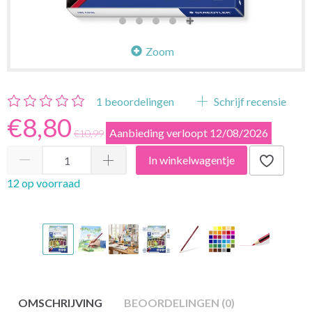
Zoom
1
beoordelingen
Schrijf recensie
€8,80
Aanbieding verloopt 12/08/2026
€10,99
In winkelwagentje
12 op voorraad
OMSCHRIJVING
BEOORDELINGEN (0)