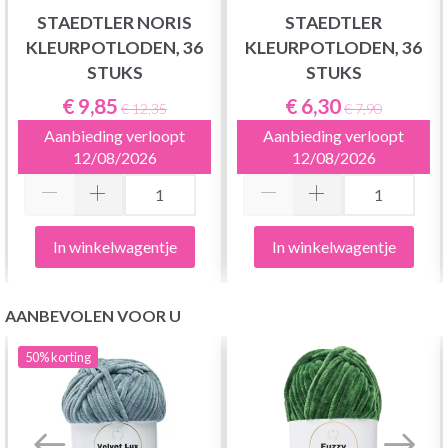
STAEDTLER NORIS
STAEDTLER
KLEURPOTLODEN, 36
KLEURPOTLODEN, 36
STUKS
STUKS
€ 9,85
€ 6,30
€ 12,35
€ 7,90
Aanbieding verloopt
Aanbieding verloopt
12/08/2026
12/08/2026
In winkelwagentje
In winkelwagentje
AANBEVOLEN VOOR U
50%
korting