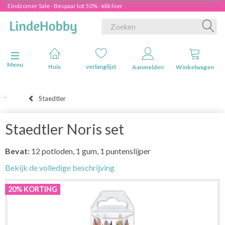
Eindzomer Sale - Bespaar tot 50% - klik hier
Navigatie in-/uitschakelen
Menu
Huis
verlanglijst
Aanmelden
Winkelwagen
Staedtler
Staedtler Noris set
Bevat:
12 potloden, 1 gum, 1 puntenslijper
Bekijk de volledige beschrijving
20% KORTING