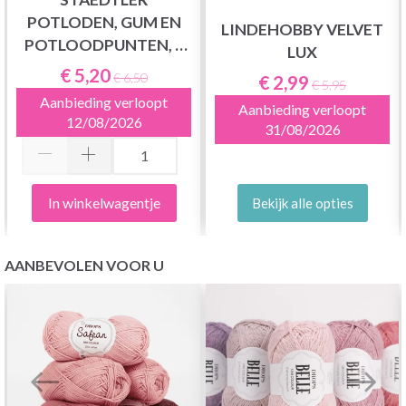
POTLODEN, GUM EN
LINDEHOBBY VELVET
POTLOODPUNTEN, 4
LUX
STUKS
€ 5,20
€ 6,50
€ 2,99
€ 5,95
Aanbieding verloopt
Aanbieding verloopt
12/08/2026
31/08/2026
In winkelwagentje
Bekijk alle opties
AANBEVOLEN VOOR U