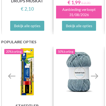
DROPS MUSKAT
€ 1,99
€ 2,70
€ 2,10
Aanbieding verloopt
31/08/2026
Bekijk alle opties
Bekijk alle opties
POPULAIRE OPTIES
20%
korting
50%
korting
STAEDTLER