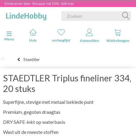
Eindzomer Sale - Bespaar tot 50% - klik hier
Navigatie in-/uitschakelen
Menu
Huis
verlanglijst
Aanmelden
Winkelwagen
Staedtler
STAEDTLER Triplus fineliner 334,
20 stuks
Superfijne, stevige met metaal beklede punt
Premium, gegoten draagtas
DRY SAFE-inkt op waterbasis
Wast uit de meeste stoffen