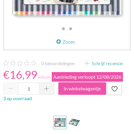
Zoom
0
beoordelingen
Schrijf recensie
€16,99
Aanbieding verloopt 12/08/2026
€21,25
In winkelwagentje
3 op voorraad