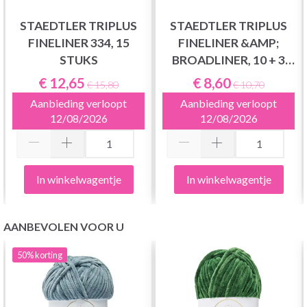
STAEDTLER TRIPLUS
STAEDTLER TRIPLUS
FINELINER 334, 15
FINELINER &AMP;
STUKS
BROADLINER, 10 + 3
STUKS
€ 12,65
€ 8,60
€ 15,80
€ 10,70
Aanbieding verloopt
Aanbieding verloopt
12/08/2026
12/08/2026
In winkelwagentje
In winkelwagentje
AANBEVOLEN VOOR U
50%
korting