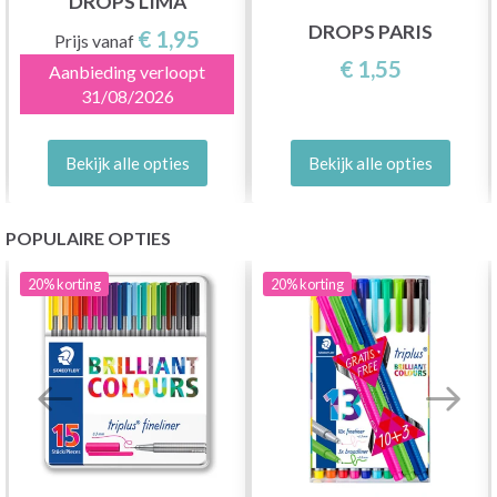
DROPS LIMA
DROPS PARIS
€ 1,95
Prijs vanaf
€ 1,55
Aanbieding verloopt
31/08/2026
Bekijk alle opties
Bekijk alle opties
POPULAIRE OPTIES
20%
korting
20%
korting