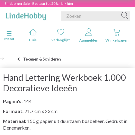
Eindzomer Sale - Bespaar tot 50% - klik hier
Navigatie in-/uitschakelen
Menu
Huis
verlanglijst
Aanmelden
Winkelwagen
Tekenen & Schilderen
Hand Lettering Werkboek 1.000
Decoratieve Ideeën
Pagina's:
144
Formaat:
21.7 cm x 23 cm
Materiaal:
150 g papier uit duurzaam bosbeheer. Gedrukt in
Denemarken.