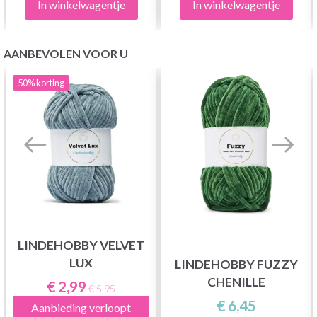
In winkelwagentje
In winkelwagentje
AANBEVOLEN VOOR U
50%
korting
LINDEHOBBY VELVET
LUX
LINDEHOBBY FUZZY
CHENILLE
€ 2,99
€ 5,95
€ 6,45
Aanbieding verloopt