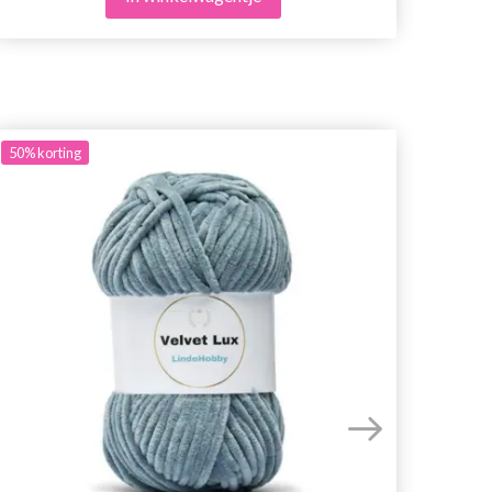
50%
korting