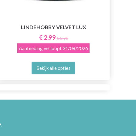
LINDEHOBBY VELVET LUX
€ 2,99
€ 5,95
Aanbieding verloopt
31/08/2026
Bekijk alle opties
,