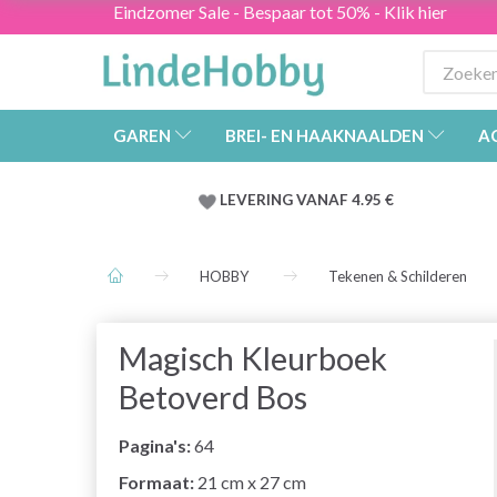
Eindzomer Sale - Bespaar tot 50% - Klik hier
GAREN
BREI- EN HAAKNAALDEN
A
LEVERING VANAF 4.95 €
HOBBY
Tekenen & Schilderen
Magisch Kleurboek
Betoverd Bos
Pagina's:
64
Formaat:
21 cm x 27 cm