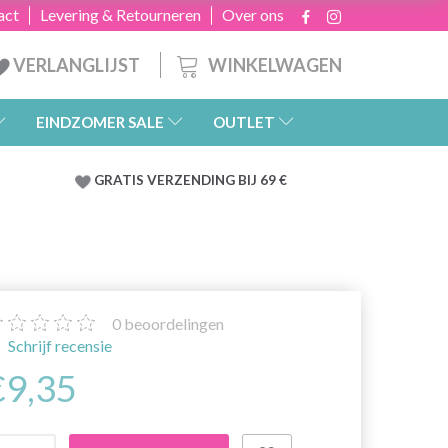
act
Levering & Retourneren
Over ons
WINKELWAGEN
VERLANGLIJST
EINDZOMER SALE
OUTLET
GRATIS
VERZENDING BIJ 69 €
0
beoordelingen
Schrijf recensie
€9,35