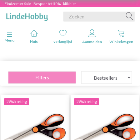
Eindzomer Sale - Bespaar tot 50% - klik hier
Navigatie in-/uitschakelen
Menu
Huis
verlanglijst
Aanmelden
Winkelwagen
Filters
29% korting
29% korting