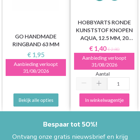
HOBBYARTS RONDE
KUNSTSTOF KNOPEN
GO HANDMADE
AQUA, 12.5 MM, 20
RINGBAND 63 MM
STUKS
€ 1,40
€ 2,80
€ 1,95
Aanbieding verloopt
Aanbieding verloopt
31/08/2026
31/08/2026
Aantal
In winkelwagentje
Bekijk alle opties
Bespaar tot 50%!
Ontvang onze gratis nieuwsbrief en krijg