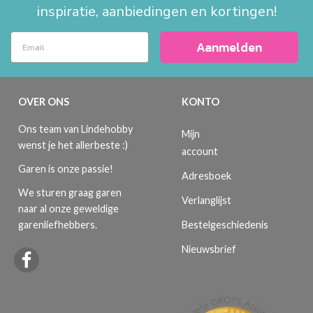
inspiratie, aanbiedingen en kortingen!
Aanmelden
OVER ONS
KONTO
Ons team van Lindehobby
Mijn
wenst je het allerbeste :)
account
Garen is onze passie!
Adresboek
We sturen graag garen
Verlanglijst
naar al onze geweldige
Bestelgeschiedenis
garenliefhebbers.
Nieuwsbrief