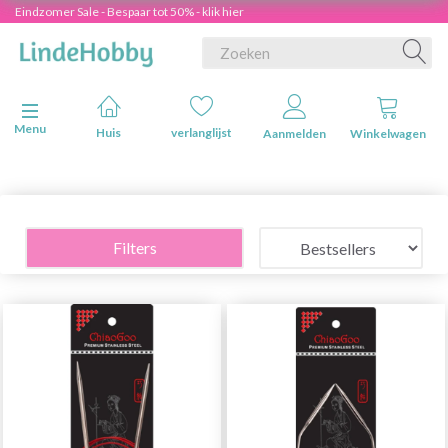
Eindzomer Sale - Bespaar tot 50% - klik hier
Navigatie in-/uitschakelen
Menu
Huis
verlanglijst
Aanmelden
Winkelwagen
Filters