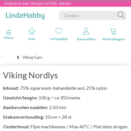
Eindzomer Sale - Bespaar tot 50% - klik hier
Navigatie in-/uitschakelen
Menu
Huis
verlanglijst
Aanmelden
Winkelwagen
Viking Garn
Viking Nordlys
Inhoud:
75% superwash-behandelde wol, 25% nylon
Gewicht/lengte:
100 g = ca 350 meter
Aanbevolen naalden:
2.50 mm
Stekenverhouding:
10 cm = 28 st
Onderhoud:
Fijne machinewas / Max 40ºC / Plat laten drogen