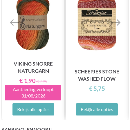
VIKING SNORRE
NATURGARN
SCHEEPJES STONE
WASHED FLOW
€ 1,90
€ 2,95
€ 5,75
Aanbieding verloopt
31/08/2026
Bekijk alle opties
Bekijk alle opties
AANBEVOLEN VOOR U