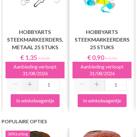
HOBBYARTS
HOBBYARTS
STEEKMARKEERDERS,
STEEKMARKEERDERS
METAAL 25 STUKS
25 STUKS
€ 1,35
€ 0,90
€ 2,25
€ 1,50
Aanbieding verloopt
Aanbieding verloopt
31/08/2026
31/08/2026
In winkelwagentje
In winkelwagentje
POPULAIRE OPTIES
36%
korting