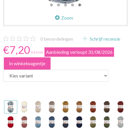
Zoom
0
beoordelingen
Schrijf recensie
€7,20
Aanbieding verloopt 31/08/2026
€11,05
In winkelwagentje