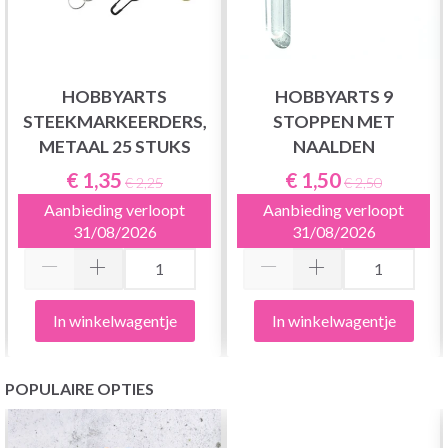
HOBBYARTS
HOBBYARTS 9
STEEKMARKEERDERS,
STOPPEN MET
METAAL 25 STUKS
NAALDEN
€ 1,35
€ 1,50
€ 2,25
€ 2,50
Aanbieding verloopt
Aanbieding verloopt
31/08/2026
31/08/2026
In winkelwagentje
In winkelwagentje
POPULAIRE OPTIES