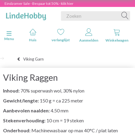
Eindzomer Sale - Bespaar tot 50% - klik hier
Navigatie in-/uitschakelen
Menu
Huis
verlanglijst
Aanmelden
Winkelwagen
Viking Garn
Viking Raggen
Inhoud:
70% superwash wol, 30% nylon
Gewicht/lengte:
150 g = ca 225 meter
Aanbevolen naalden:
4.50 mm
Stekenverhouding:
10 cm = 19 steken
Onderhoud:
Machinewasbaar op max 40°C / plat laten