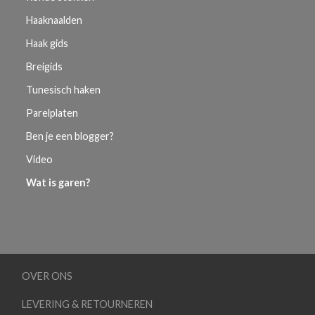
Haaknaalden
Haak gids
Breigids
Tunesisch haken
Parelplaten
Ben je een blogger?
Video
Wat is garen?
OVER ONS
LEVERING & RETOURNEREN