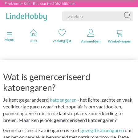
Eindzomer Sale - Bespaar tot 50% - klik hier
Navigatie in-/uitschakelen
Menu
Huis
verlanglijst
Aanmelden
Winkelwagen
Wat is gemerceriseerd
katoengaren?
Je kent gegarandeerd
katoengaren
- het lichte, zachte en vaak
veelkleurige garen waarin het populair is om vaatdoeken,
pannenlappen en niet in de laatste plaats zomerkleding te
breien. Maar ken je ook gemerceriseerd katoengaren?
Gemerceriseerd katoengaren is kort
gezegd katoengaren
dat
aan het oppervlak is behandeld met natriumhydroxide. Deze