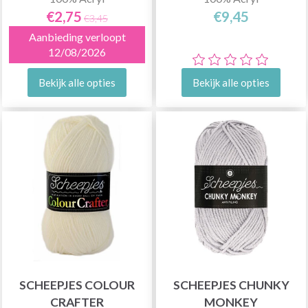
€2,75
€9,45
€3,45
Aanbieding verloopt
12/08/2026
Bekijk alle opties
Bekijk alle opties
SCHEEPJES COLOUR
SCHEEPJES CHUNKY
CRAFTER
MONKEY