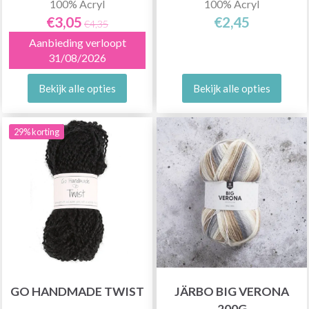
100% Acryl
100% Acryl
€3,05
€2,45
€4,35
Aanbieding verloopt
31/08/2026
Bekijk alle opties
Bekijk alle opties
29% korting
GO HANDMADE TWIST
JÄRBO BIG VERONA
200G