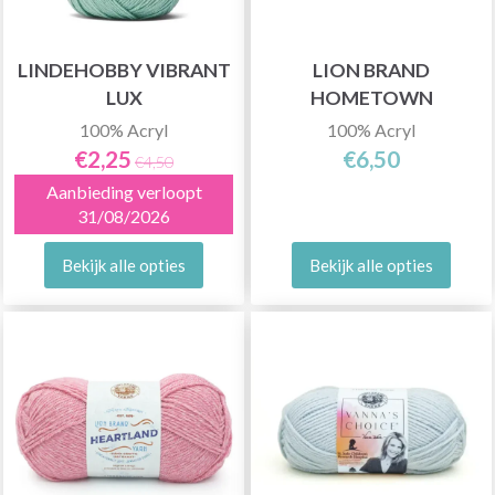
LINDEHOBBY VIBRANT
LION BRAND
LUX
HOMETOWN
100% Acryl
100% Acryl
€2,25
€6,50
€4,50
Aanbieding verloopt
31/08/2026
Bekijk alle opties
Bekijk alle opties