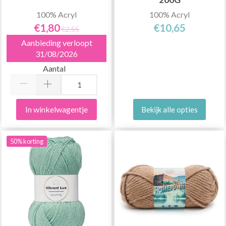
100% Acryl
100% Acryl
€1,80
€10,65
€2,55
Aanbieding verloopt
31/08/2026
Aantal
In winkelwagentje
Bekijk alle opties
50% korting