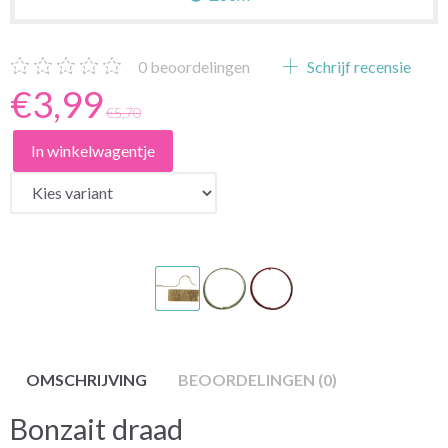
0
beoordelingen
Schrijf recensie
€3,99
€5,70
In winkelwagentje
OMSCHRIJVING
BEOORDELINGEN (0)
Bonzait draad