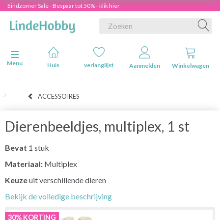
Eindzomer Sale - Bespaar tot 50% - klik hier
Navigatie in-/uitschakelen
Menu
Huis
verlanglijst
Aanmelden
Winkelwagen
ACCESSOIRES
Dierenbeeldjes, multiplex, 1 st
Bevat
1 stuk
Materiaal:
Multiplex
Keuze
uit verschillende dieren
Bekijk de volledige beschrijving
30% KORTING