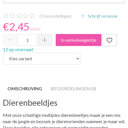
0
beoordelingen
Schrijf recensie
€2,45
€3,50
In winkelwagentje
12 op voorraad
OMSCHRIJVING
BEOORDELINGEN (0)
Dierenbeeldjes
Met onze schattige multiplex dierenbeeltjes maak je een reis
naar de jungle en bezoek je dierenvrienden wanneer je maar wil.
Deze beeldjes zijn ontworpen uit zorgvuldig gesneden