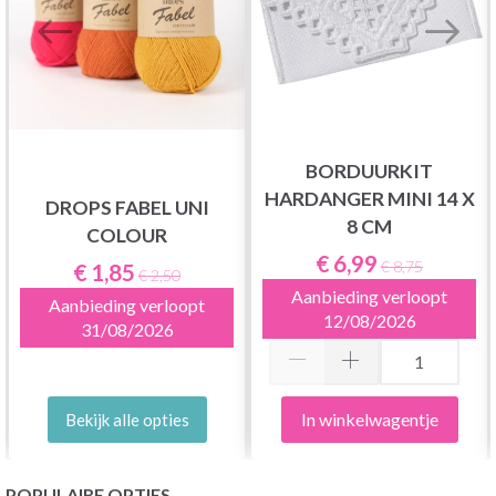
BORDUURKIT
HARDANGER MINI 14 X
DROPS FABEL UNI
8 CM
COLOUR
€ 6,99
€ 8,75
€ 1,85
€ 2,50
Aanbieding verloopt
Aanbieding verloopt
12/08/2026
31/08/2026
In winkelwagentje
Bekijk alle opties
POPULAIRE OPTIES