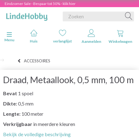
Eindzomer Sale - Bespaar tot 50% - klik hier
Navigatie in-/uitschakelen
Menu
Huis
verlanglijst
Aanmelden
Winkelwagen
ACCESSOIRES
Draad, Metaallook, 0,5 mm, 100 m
Bevat
1 spoel
Dikte:
0,5 mm
Lengte:
100 meter
Verkrijgbaar
in meerdere kleuren
Bekijk de volledige beschrijving