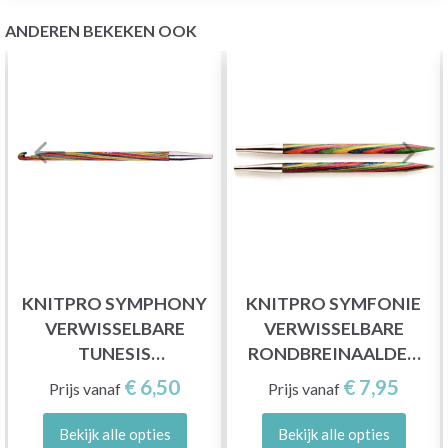
ANDEREN BEKEKEN OOK
KNITPRO SYMPHONY
KNITPRO SYMFONIE
VERWISSELBARE
VERWISSELBARE
TUNESIS
RONDBREINAALDEN
HAAKNAALDEN (3-
(3-15.00 MM)
€ 6,50
€ 7,95
Prijs vanaf
Prijs vanaf
8.00MM)
Bekijk alle opties
Bekijk alle opties