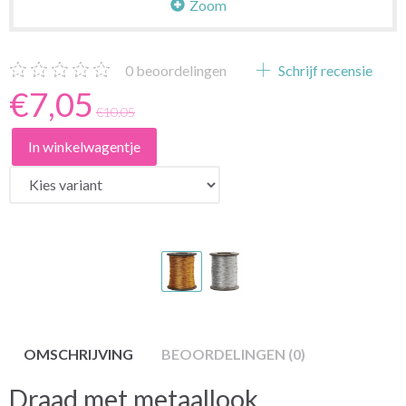
Zoom
0
beoordelingen
Schrijf recensie
€7,05
€10,05
In winkelwagentje
OMSCHRIJVING
BEOORDELINGEN (0)
Draad met metaallook