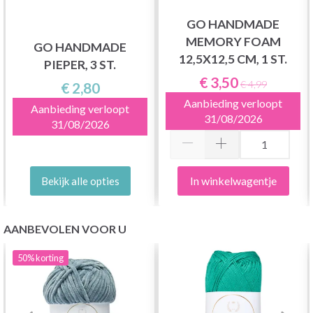
GO HANDMADE
MEMORY FOAM
GO HANDMADE
12,5X12,5 CM, 1 ST.
PIEPER, 3 ST.
€ 3,50
€ 4,99
€ 2,80
Aanbieding verloopt
Aanbieding verloopt
31/08/2026
31/08/2026
In winkelwagentje
Bekijk alle opties
AANBEVOLEN VOOR U
50%
korting