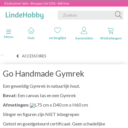
Eindzomer Sale - Bespaar tot 50% - klik hier
Navigatie in-/uitschakelen
Menu
Huis
verlanglijst
Aanmelden
Winkelwagen
ACCESSOIRES
Go Handmade Gymrek
Een geweldig Gymrek in natuurlijk hout.
Bevat:
Een canvas tas en een Gymrek
Afmetingen:
L75 cm x D40 cm x H60 cm
Slinger en figuren zijn NIET inbegrepen
Getest en goedgekeurd certificaat. Geen schadelijke