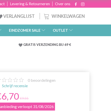
act
Levering & Retourneren
Over ons
WINKELWAGEN
VERLANGLIJST
EINDZOMER SALE
OUTLET
GRATIS
VERZENDING BIJ 69 €
0
beoordelingen
Schrijf recensie
€6,70
€9,55
anbieding verloopt 31/08/2026