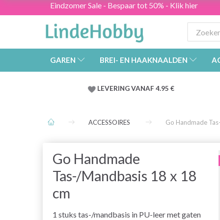
Eindzomer Sale - Bespaar tot 50% - Klik hier
GAREN
BREI- EN HAAKNAALDEN
A
LEVERING VANAF 4.95 €
ACCESSOIRES
Go Handmade Tas-
Go Handmade
Tas-/Mandbasis 18 x 18
cm
1 stuks tas-/mandbasis in PU-leer met gaten