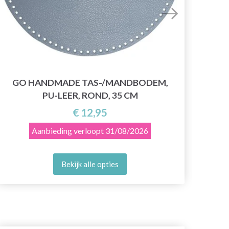
GO HANDMADE TAS-/MANDBODEM,
GO
PU-LEER, ROND, 35 CM
€ 12,95
Aanbieding verloopt
31/08/2026
Bekijk alle opties