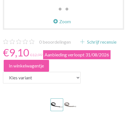
Zoom
0
beoordelingen
Schrijf recensie
€9,10
Aanbieding verloopt 31/08/2026
€12,99
In winkelwagentje