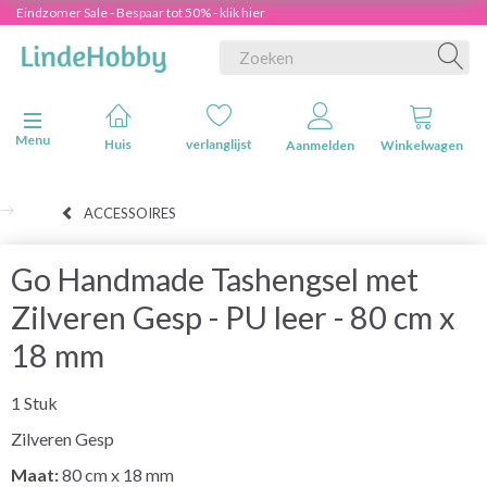
Eindzomer Sale - Bespaar tot 50% - klik hier
Navigatie in-/uitschakelen
Menu
Huis
verlanglijst
Aanmelden
Winkelwagen
ACCESSOIRES
Go Handmade Tashengsel met
Zilveren Gesp - PU leer - 80 cm x
18 mm
1 Stuk
Zilveren Gesp
Maat:
80 cm x 18 mm