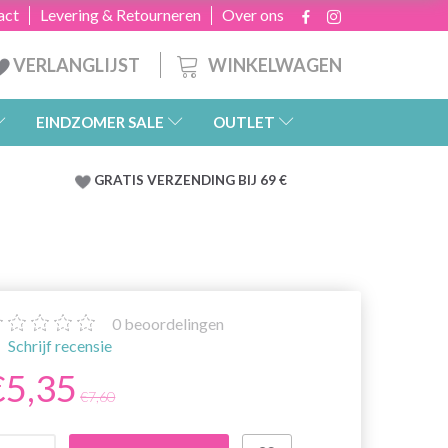
act
Levering & Retourneren
Over ons
WINKELWAGEN
VERLANGLIJST
EINDZOMER SALE
OUTLET
GRATIS
VERZENDING BIJ 69 €
0
beoordelingen
Schrijf recensie
€5,35
€7,60