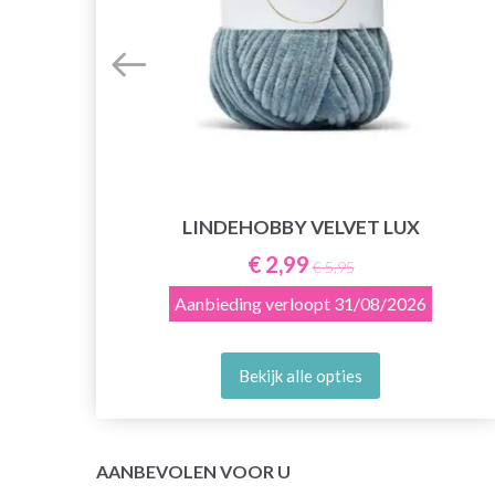
E
LINDEHOBBY VELVET LUX
€ 2,99
€ 5,95
Aanbieding verloopt
31/08/2026
Bekijk alle opties
AANBEVOLEN VOOR U