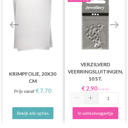
VERZILVERD
VEERRINGSLUITINGEN,
KRIMPFOLIE, 20X30
10 ST.
CM
€ 2,90
€ 4,10
€ 7,70
Prijs vanaf
In winkelwagentje
Bekijk alle opties