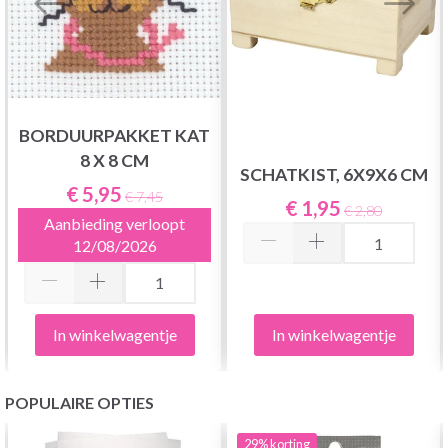
BORDUURPAKKET KAT
8 X 8 CM
SCHATKIST, 6X9X6 CM
€ 5,95
€ 7,45
€ 1,95
€ 2,80
Aanbieding verloopt
12/08/2026
In winkelwagentje
In winkelwagentje
POPULAIRE OPTIES
29%
korting