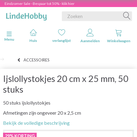
Eindzomer Sale - Bespaar tot 50% - klik hier
Navigatie in-/uitschakelen
Menu
Huis
verlanglijst
Aanmelden
Winkelwagen
ACCESSOIRES
Ijslollystokjes 20 cm x 25 mm, 50
stuks
50 stuks ijslollystokjes
Afmetingen zijn ongeveer 20 x 2,5 cm
Bekijk de volledige beschrijving
29% KORTING