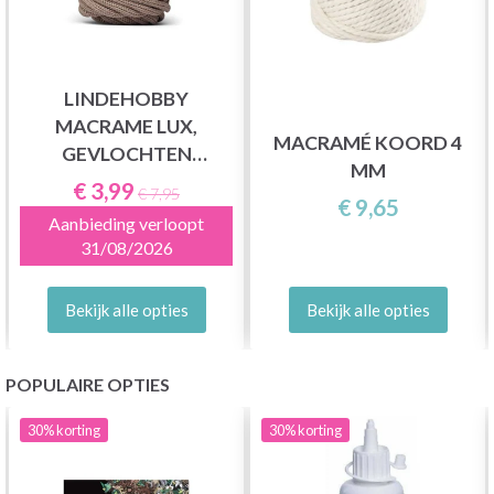
LINDEHOBBY
MACRAME LUX,
MACRAMÉ KOORD 4
GEVLOCHTEN
MM
MACRAMÉKOORD, 6
€ 3,99
€ 7,95
€ 9,65
MM
Aanbieding verloopt
31/08/2026
Bekijk alle opties
Bekijk alle opties
POPULAIRE OPTIES
30%
korting
30%
korting