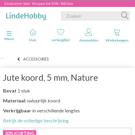
Eindzomer Sale - Bespaar tot 50% - klik hier
Navigatie in-/uitschakelen
Menu
Huis
verlanglijst
Aanmelden
Winkelwagen
ACCESSOIRES
Jute koord, 5 mm, Nature
Bevat
1 stuk
Materiaal:
natuurlijk koord
Verkrijgbaar
in verschillende lengtes
Bekijk de volledige beschrijving
30% KORTING