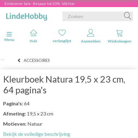
Eindzomer Sale - Bespaar tot 50% - klik hier
Navigatie in-/uitschakelen
Menu
Huis
verlanglijst
Aanmelden
Winkelwagen
ACCESSOIRES
Kleurboek Natura 19,5 x 23 cm,
64 pagina's
Pagina's:
64
Afmeting:
19,5 x 23 cm
Motieven:
Natuur
Bekijk de volledige beschrijving