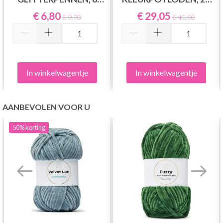
STUKS
STUKS
€ 6,80
€ 29,05
€ 9,70
€ 41,50
In winkelwagentje
In winkelwagentje
AANBEVOLEN VOOR U
50%
korting