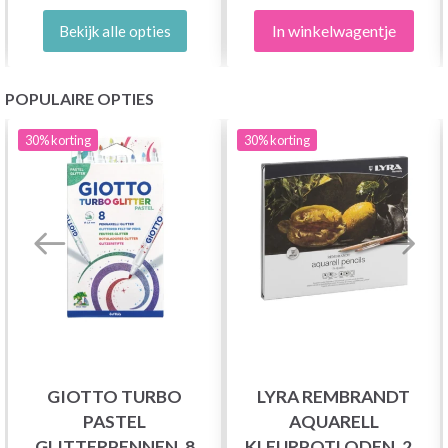
In winkelwagentje
Bekijk alle opties
POPULAIRE OPTIES
30%
korting
30%
korting
GIOTTO TURBO
LYRA REMBRANDT
PASTEL
AQUARELL
GLITTERPENNEN, 8
KLEURPOTLODEN, 24