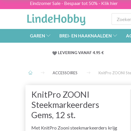
Eindzomer Sale - Bespaar tot 50% - Klik hier
GAREN
BREI- EN HAAKNAALDEN
A
LEVERING VANAF 4.95 €
ACCESSOIRES
KnitPro ZOONI Ste
KnitPro ZOONI
Steekmarkeerders
Gems, 12 st.
Met KnitPro Zooni steekmarkeerders krijg