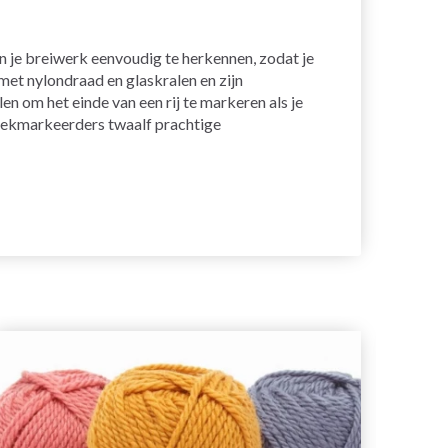
n je breiwerk eenvoudig te herkennen, zodat je
et nylondraad en glaskralen en zijn
en om het einde van een rij te markeren als je
steekmarkeerders twaalf prachtige
26%
ko