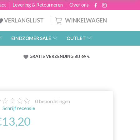
act
Levering & Retourneren
Over ons
WINKELWAGEN
VERLANGLIJST
EINDZOMER SALE
OUTLET
GRATIS
VERZENDING BIJ 69 €
0
beoordelingen
Schrijf recensie
€13,20