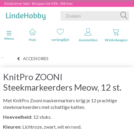
Eindzomer Sale - Bespaar tot 50% - klik hier
Navigatie in-/uitschakelen
Menu
Huis
verlanglijst
Aanmelden
Winkelwagen
ACCESSOIRES
KnitPro ZOONI
Steekmarkeerders Meow, 12 st.
Met KnitPro Zooni maskermarkers krijg je 12 prachtige
steekmarkeerders met schattige katten.
Hoeveelheid:
12 stuks.
Kleuren:
Lichtroze, zwart, wit en rood.