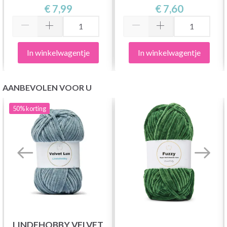
ST.
€ 7,99
€ 7,60
In winkelwagentje
In winkelwagentje
AANBEVOLEN VOOR U
50%
korting
LINDEHOBBY VELVET