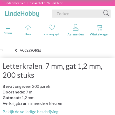
Eindzomer Sale - Bespaar tot 50% - klik hier
Navigatie in-/uitschakelen
Menu
Huis
verlanglijst
Aanmelden
Winkelwagen
ACCESSOIRES
Letterkralen, 7 mm, gat 1,2 mm,
200 stuks
Bevat
ongeveer 200 parels
Doorsnede:
7 m
Gatmaat:
1,2 mm
Verkrijgbaar
in meerdere kleuren
Bekijk de volledige beschrijving