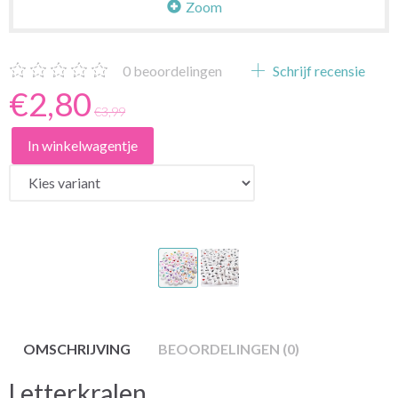
Zoom
0
beoordelingen
Schrijf recensie
€2,80
€3,99
In winkelwagentje
OMSCHRIJVING
BEOORDELINGEN (0)
Letterkralen