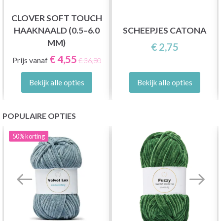
CLOVER SOFT TOUCH
HAAKNAALD (0.5–6.0
SCHEEPJES CATONA
MM)
€ 2,75
€ 4,55
Prijs vanaf
€ 36,80
Bekijk alle opties
Bekijk alle opties
POPULAIRE OPTIES
50%
korting