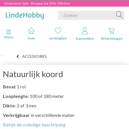
Eindzomer Sale - Bespaar tot 50% - klik hier
Navigatie in-/uitschakelen
Menu
Huis
verlanglijst
Aanmelden
Winkelwagen
ACCESSOIRES
Natuurlijk koord
Bevat
1 rol
Looplengte:
100 of 180 meter
Dikte:
2 of 3 mm
Verkrijgbaar
in verschillende maten
Bekijk de volledige beschrijving