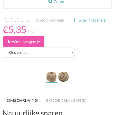
Zoom
0
beoordelingen
Schrijf recensie
€5,35
€7,60
In winkelwagentje
OMSCHRIJVING
BEOORDELINGEN (0)
Natuurlijke snaren