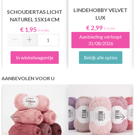
LINDEHOBBY VELVET
SCHOUDERTAS LICHT
LUX
NATUREL 15X14 CM
€ 2,99
€ 1,95
€ 5,95
€ 2,80
Aanbieding verloopt
31/08/2026
In winkelwagentje
Bekijk alle opties
AANBEVOLEN VOOR U