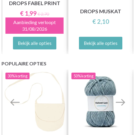
DROPS FABEL PRINT
DROPS MUSKAT
€ 1,99
€ 2,70
€ 2,10
Aanbieding verloopt
31/08/2026
Bekijk alle opties
Bekijk alle opties
POPULAIRE OPTIES
30%
korting
50%
korting