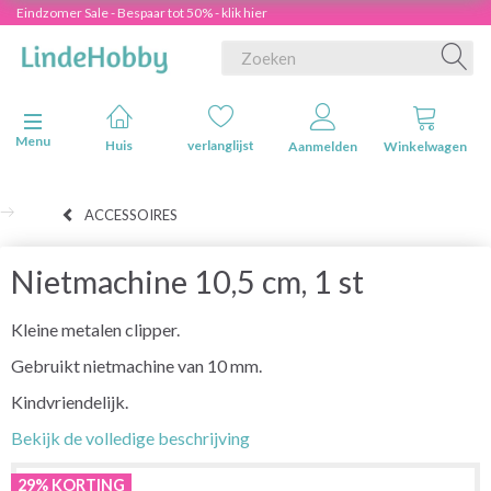
Eindzomer Sale - Bespaar tot 50% - klik hier
Navigatie in-/uitschakelen
Menu
Huis
verlanglijst
Aanmelden
Winkelwagen
ACCESSOIRES
Nietmachine 10,5 cm, 1 st
Kleine metalen clipper.
Gebruikt nietmachine van 10 mm.
Kindvriendelijk.
Bekijk de volledige beschrijving
29% KORTING