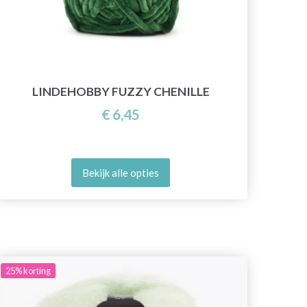
LINDEHOBBY FUZZY CHENILLE
€ 6,45
Bekijk alle opties
25%
korting
20%
ko