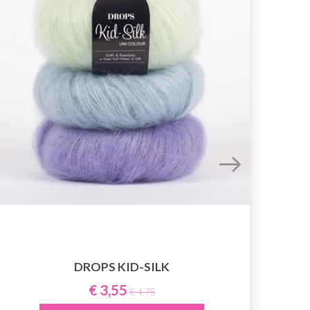
DROPS KID-SILK
Y
€ 3,55
€ 4,75