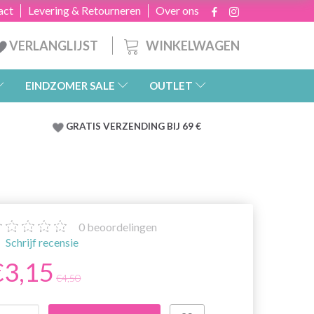
act
Levering & Retourneren
Over ons
WINKELWAGEN
VERLANGLIJST
EINDZOMER SALE
OUTLET
GRATIS
VERZENDING BIJ 69 €
0
beoordelingen
Schrijf recensie
€3,15
€4,50