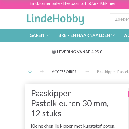
Eindzomer Sale - Bespaar tot 50% - Klik hier
GAREN
BREI- EN HAAKNAALDEN
A
LEVERING VANAF 4.95 €
ACCESSOIRES
Paaskippen Pastel
Paaskippen
Pastelkleuren 30 mm,
12 stuks
Kleine chenille kippen met kunststof poten.