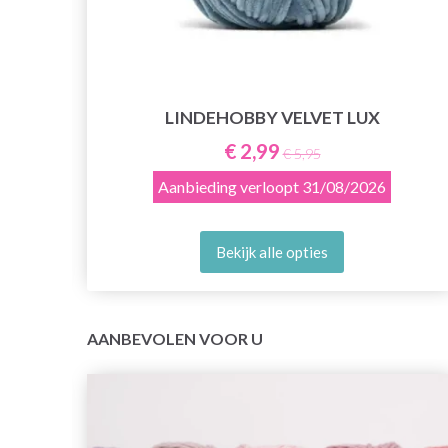
E
LINDEHOBBY VELVET LUX
€ 2,99
€ 5,95
Aanbieding verloopt
31/08/2026
Bekijk alle opties
AANBEVOLEN VOOR U