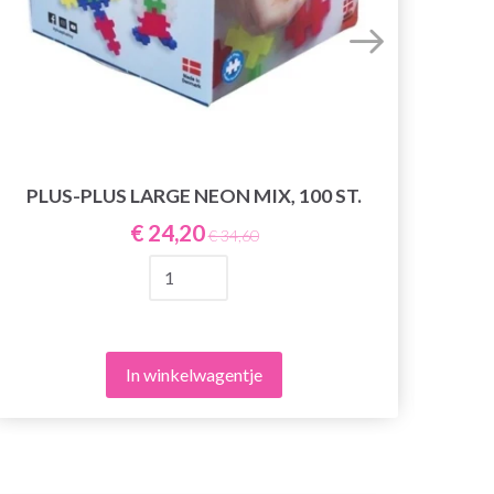
PLU
PLUS-PLUS LARGE NEON MIX, 100 ST.
€ 24,20
€ 34,60
In winkelwagentje