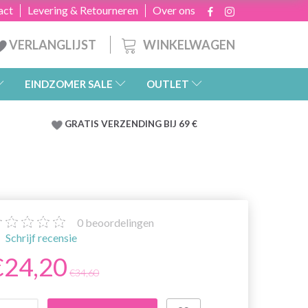
act
Levering & Retourneren
Over ons
WINKELWAGEN
VERLANGLIJST
EINDZOMER SALE
OUTLET
GRATIS
VERZENDING BIJ 69 €
0
beoordelingen
Schrijf recensie
€24,20
€34,60