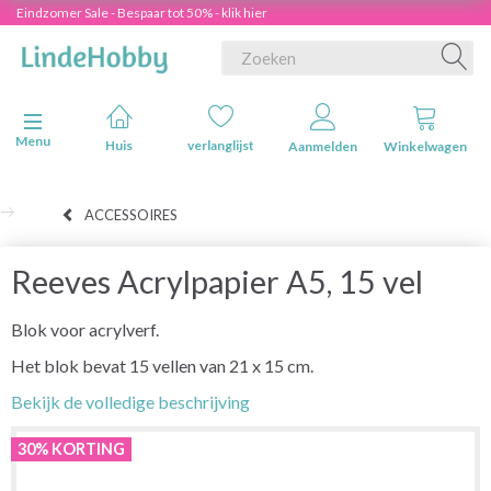
Eindzomer Sale - Bespaar tot 50% - klik hier
Navigatie in-/uitschakelen
Menu
Huis
verlanglijst
Aanmelden
Winkelwagen
ACCESSOIRES
Reeves Acrylpapier A5, 15 vel
Blok voor acrylverf.
Het blok bevat 15 vellen van 21 x 15 cm.
Bekijk de volledige beschrijving
30% KORTING