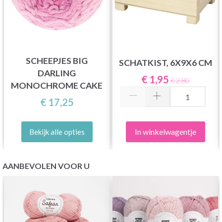
SCHEEPJES BIG
SCHATKIST, 6X9X6 CM
DARLING
€ 1,95
€ 2,80
MONOCHROME CAKE
€ 17,25
In winkelwagentje
Bekijk alle opties
AANBEVOLEN VOOR U