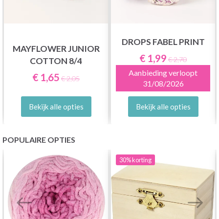
DROPS FABEL PRINT
MAYFLOWER JUNIOR
€ 1,99
€ 2,70
COTTON 8/4
Aanbieding verloopt
€ 1,65
€ 2,05
31/08/2026
Bekijk alle opties
Bekijk alle opties
POPULAIRE OPTIES
30%
korting