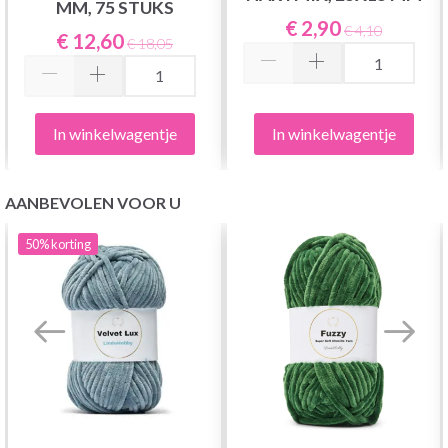
MM, 75 STUKS
€ 2,90
€ 4,10
€ 12,60
€ 18,05
In winkelwagentje
In winkelwagentje
AANBEVOLEN VOOR U
50%
korting