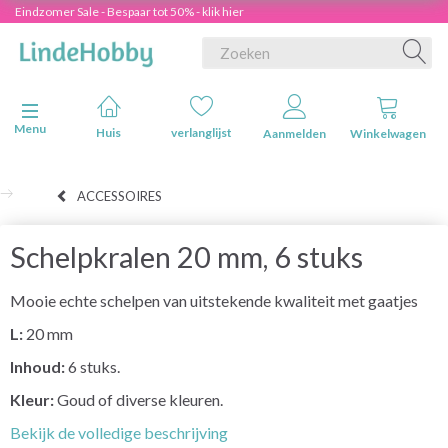
Eindzomer Sale - Bespaar tot 50% - klik hier
Navigatie in-/uitschakelen
Menu
Huis
verlanglijst
Aanmelden
Winkelwagen
ACCESSOIRES
Schelpkralen 20 mm, 6 stuks
Mooie echte schelpen van uitstekende kwaliteit met gaatjes
L:
20 mm
Inhoud:
6 stuks.
Kleur:
Goud of diverse kleuren.
Bekijk de volledige beschrijving