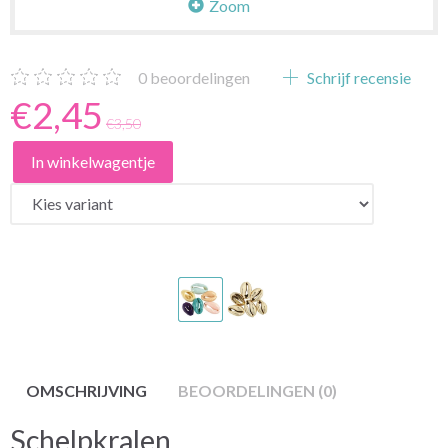
Zoom
0
beoordelingen
Schrijf recensie
€2,45
€3,50
In winkelwagentje
OMSCHRIJVING
BEOORDELINGEN (0)
Schelpkralen