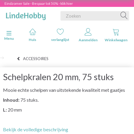
Eindzomer Sale - Bespaar tot 50% - klik hier
Navigatie in-/uitschakelen
Menu
Huis
verlanglijst
Aanmelden
Winkelwagen
ACCESSOIRES
Schelpkralen 20 mm, 75 stuks
Mooie echte schelpen van uitstekende kwaliteit met gaatjes
Inhoud:
75 stuks.
L:
20 mm
Bekijk de volledige beschrijving