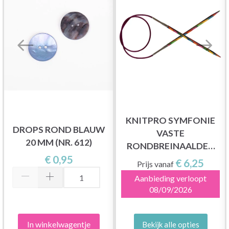
KNITPRO SYMFONIE
DROPS ROND BLAUW
VASTE
20 MM (NR. 612)
RONDBREINAALDEN
€ 0,95
100 CM (2-12.00MM)
€ 6,25
Prijs vanaf
Aanbieding verloopt
08/09/2026
In winkelwagentje
Bekijk alle opties