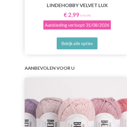
E
LINDEHOBBY VELVET LUX
€ 2,99
€ 5,95
Aanbieding verloopt
31/08/2026
Bekijk alle opties
AANBEVOLEN VOOR U