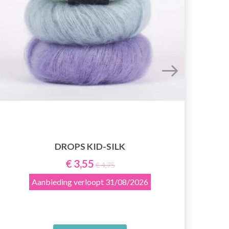
DROPS KID-SILK
Y
€ 3,55
€ 4,75
Aanbieding verloopt
31/08/2026