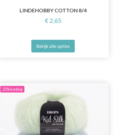
LINDEHOBBY COTTON 8/4
€ 2,65
Bekijk alle opties
25%
korting
20%
ko