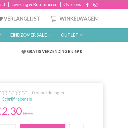
act
Levering & Retourneren
Over ons
WINKELWAGEN
VERLANGLIJST
EINDZOMER SALE
OUTLET
GRATIS
VERZENDING BIJ 69 €
0
beoordelingen
Schrijf recensie
€2,30
€3,25