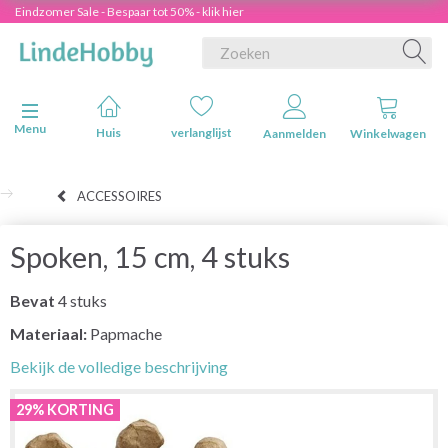
Eindzomer Sale - Bespaar tot 50% - klik hier
Navigatie in-/uitschakelen
Menu
Huis
verlanglijst
Aanmelden
Winkelwagen
ACCESSOIRES
Spoken, 15 cm, 4 stuks
Bevat
4 stuks
Materiaal:
Papmache
Bekijk de volledige beschrijving
29% KORTING