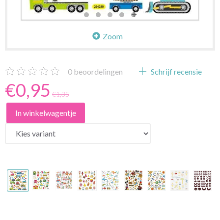
Zoom
0
beoordelingen
Schrijf recensie
€0,95
€1,35
In winkelwagentje