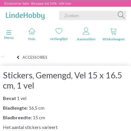
Eindzomer Sale - Bespaar tot 50% - klik hier
Navigatie in-/uitschakelen
Menu
Huis
verlanglijst
Aanmelden
Winkelwagen
ACCESSOIRES
Stickers, Gemengd, Vel 15 x 16.5
cm, 1 vel
Bevat
1 vel
Bladlengte:
16,5 cm
Bladbreedte:
15 cm
Het aantal stickers varieert