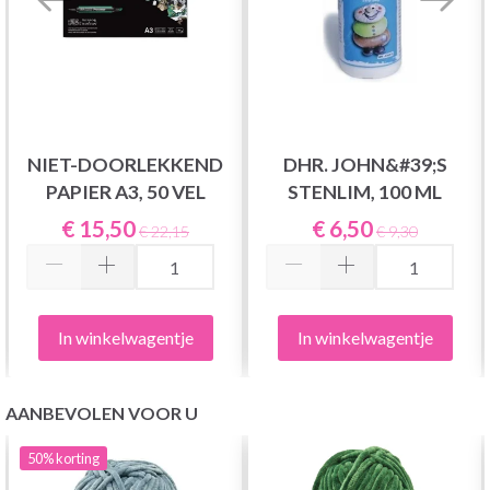
NIET-DOORLEKKEND
DHR. JOHN&#39;S
PAPIER A3, 50 VEL
STENLIM, 100 ML
€ 15,50
€ 6,50
€ 22,15
€ 9,30
In winkelwagentje
In winkelwagentje
AANBEVOLEN VOOR U
50%
korting