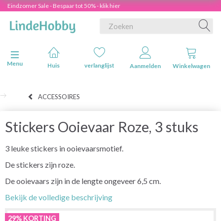
Eindzomer Sale - Bespaar tot 50% - klik hier
Navigatie in-/uitschakelen
Menu
Huis
verlanglijst
Aanmelden
Winkelwagen
ACCESSOIRES
Stickers Ooievaar Roze, 3 stuks
3 leuke stickers in ooievaarsmotief.
De stickers zijn roze.
De ooievaars zijn in de lengte ongeveer 6,5 cm.
Bekijk de volledige beschrijving
29% KORTING